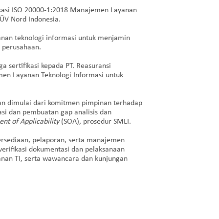
fikasi ISO 20000-1:2018 Manajemen Layanan
TÜV Nord Indonesia.
an teknologi informasi untuk menjamin
l perusahaan.
a sertifikasi kepada PT. Reasuransi
en Layanan Teknologi Informasi untuk
pan dimulai dari komitmen pimpinan terhadap
si dan pembuatan gap analisis dan
nt of Applicability
(SOA), prosedur SMLI.
tersediaan, pelaporan, serta manajemen
 verifikasi dokumentasi dan pelaksanaan
ayanan TI, serta wawancara dan kunjungan