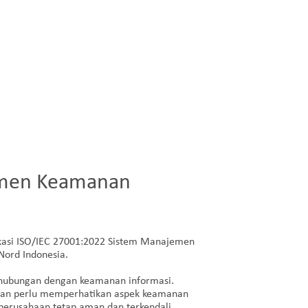
emen Keamanan
ikasi ISO/IEC 27001:2022 Sistem Manajemen
Nord Indonesia.
hubungan dengan keamanan informasi.
aan perlu memperhatikan aspek keamanan
 perusahaan tetap aman dan terkendali.