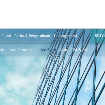
RIU C
Relasi
Berita & Pengetahuan
Hubungi Kami
ola
Anak Perusahaan
Sertifikasi
Karir
TJSL & ESG