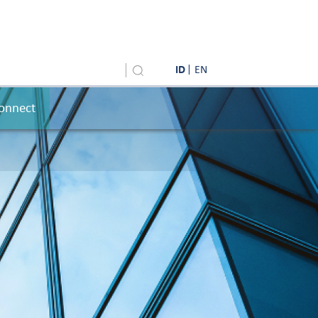
ID
EN
onnect