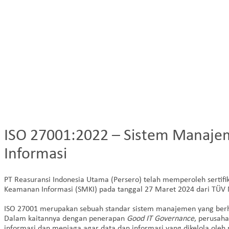
ISO 27001:2022 – Sistem Manaj
Informasi
PT Reasuransi Indonesia Utama (Persero) telah memperoleh sertif
Keamanan Informasi (SMKI) pada tanggal 27 Maret 2024 dari TÜV 
ISO 27001 merupakan sebuah standar sistem manajemen yang ber
Dalam kaitannya dengan penerapan
Good IT Governance
, perusah
informasi dan menjaga agar data dan informasi yang dikelola oleh