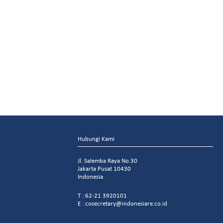
Hubungi Kami
Jl. Salemba Raya No.30
Jakarta Pusat 10430
Indonesia
T : 62-21 3920101
E : cosecretary@indonesiare.co.id