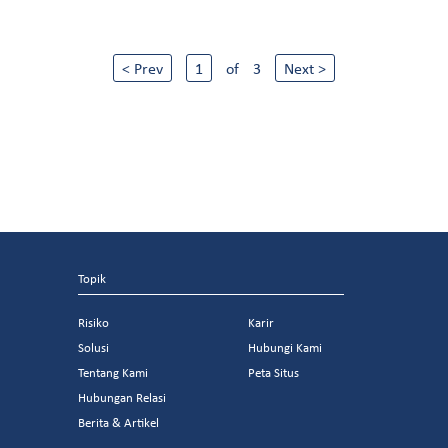
< Prev
1
of
3
Next >
Topik
Risiko
Karir
Solusi
Hubungi Kami
Tentang Kami
Peta Situs
Hubungan Relasi
Berita & Artikel