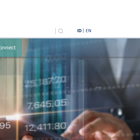
ID
EN
onnect