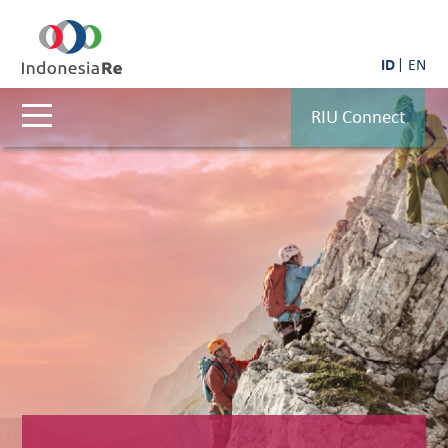
ID
EN
RIU Connect