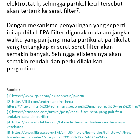
elektrostatik, sehingga partikel kecil tersebut
akan tertarik ke serat filter
7
.
Dengan mekanisme penyaringan yang seperti
ini apabila HEPA Filter digunakan dalam jangka
waktu yang panjang, maka partikulat-partikulat
yang tertangkap di serat-serat filter akan
semakin banyak. Sehingga efisiensinya akan
semakin rendah dan perlu dilakukan
pergantian.
Sumber:
https://www.iqair.com/id/indonesia/jakarta
https://filti.com/understanding-hepa-
filters/#:~:text=Filter%20Mechanisms,become%20imprisoned%20when%20the
https://eraspace.com/artikel/post/kenali-filter-hepa-yang-jadi-fitur-
andalan-pada-air-purifier
https://www.alodokter.com/tak-sedikit-ini-manfaat-air-purifier-bagi-
kesehatan
https://www.filtrete.com/3M/en_US/filtrete/home-tips/full-story/~/how-
to-reduce-dust-mites/?storyid=75200b03-7977-4621-a248-