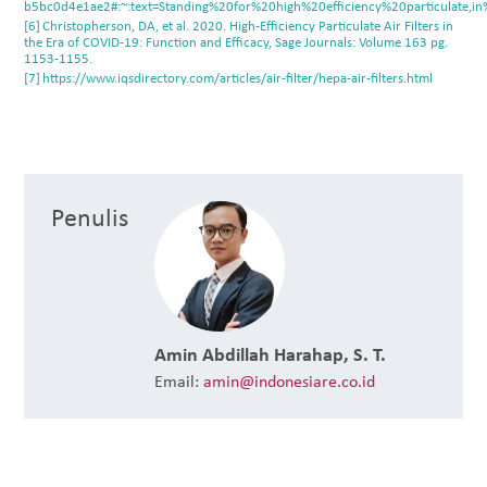
b5bc0d4e1ae2#:~:text=Standing%20for%20high%20efficiency%20particulate,
Christopherson, DA, et al. 2020. High-Efficiency Particulate Air Filters in
the Era of COVID-19: Function and Efficacy, Sage Journals: Volume 163 pg.
1153-1155.
https://www.iqsdirectory.com/articles/air-filter/hepa-air-filters.html
Penulis
Amin Abdillah Harahap, S. T.
Email:
amin@indonesiare.co.id