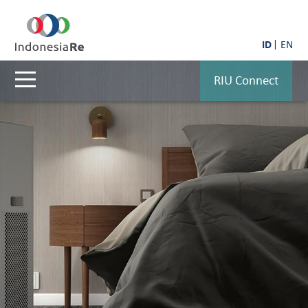
ID
EN
RIU Connect