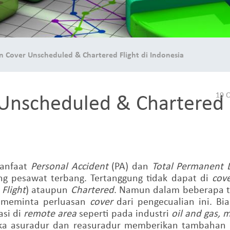
n Cover Unscheduled & Chartered Flight di Indonesia
Unscheduled & Chartered F
19 
anfaat
Personal Accident
(PA) dan
Total Permanent D
 pesawat terbang. Tertanggung tidak dapat di
cov
Flight
) ataupun
Chartered
. Namun dalam beberapa 
 meminta perluasan
cover
dari pengecualian ini.
Bi
asi di
remote area
seperti pada industri
oil and gas, 
aka asuradur dan reasuradur memberikan
tambahan