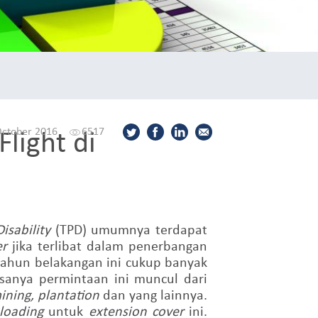
light di
October 2016
6517
isability
(TPD) umumnya
terdapat
er
jika terlibat
dalam penerbangan
tahun
belakangan ini cukup banyak
asanya permintaan ini muncul dari
mining, plantation
dan yang lainnya.
loading
untuk
extension cover
ini.