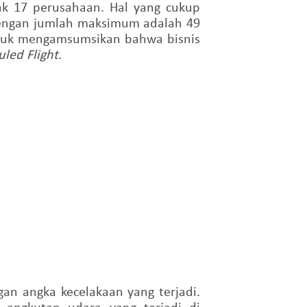
ak 17 perusahaan. Hal yang cukup
engan jumlah maksimum adalah 49
ntuk mengamsumsikan bahwa bisnis
led Flight
.
n angka kecelakaan yang terjadi.
 angkutan udara yang terjadi di