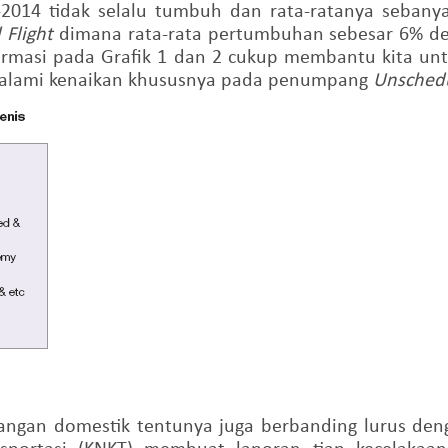
-2014 tidak selalu tumbuh dan rata-ratanya sebany
 Flight
dimana rata-rata pertumbuhan sebesar 6% d
ormasi pada Grafik 1 dan 2 cukup membantu kita u
galami kenaikan khususnya pada penumpang
Unschedu
an domestik tentunya juga berbanding lurus denga
nsportasi (KNKT) membuat laporan tiap kecelakaan