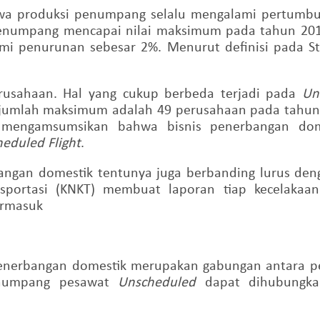
ahwa produksi penumpang selalu mengalami pertumb
 penumpang mencapai nilai maksimum pada tahun 2013
 penurunan sebesar 2%. Menurut definisi pada Sta
rusahaan. Hal yang cukup berbeda terjadi pada
Un
umlah maksimum adalah 49 perusahaan pada tahun 2
mengamsumsikan bahwa bisnis penerbangan dome
eduled Flight
.
an domestik tentunya juga berbanding lurus denga
nsportasi (KNKT) membuat laporan tiap kecelakaan
ermasuk
.
enerbangan domestik merupakan gabungan antara
enumpang pesawat
Unscheduled
dapat dihubungk