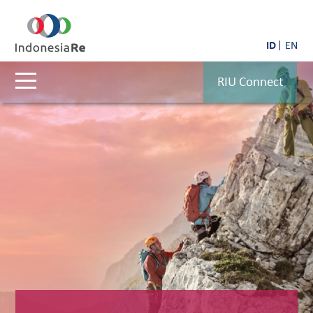
ID
EN
RIU Connect