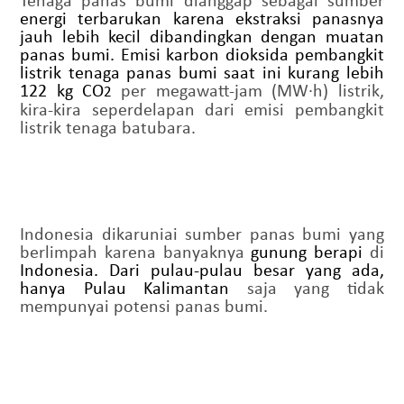
energi terbarukan
karena ekstraksi panasnya
jauh lebih kecil dibandingkan dengan muatan
panas bumi. Emisi karbon dioksida pembangkit
listrik tenaga panas bumi saat ini kurang lebih
122 kg CO
per megawatt-jam (MW·h) listrik,
2
kira-kira seperdelapan dari emisi pembangkit
listrik tenaga batubara.
Indonesia dikaruniai sumber panas
b
umi yang
berlimpah karena banyaknya
gunung berapi
di
Indonesia
. Dari pulau-pulau besar yang ada,
hanya
P
ulau
Kalimantan
saja yang tidak
mempunyai potensi panas
b
umi.