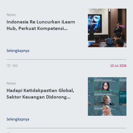
News
Indonesia Re Luncurkan iLearn
Hub, Perkuat Kompetensi
Management Perasuransian
Selengkapnya
302
10 Jul 2026
News
Hadapi Ketidakpastian Global,
Sektor Keuangan Didorong
Perkuat Mitigasi Risiko Prediktif
Selengkapnya