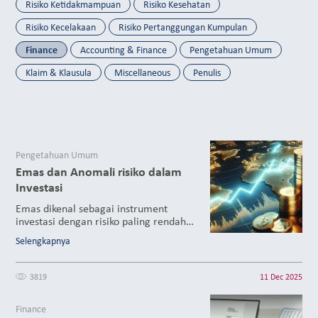
Risiko Ketidakmampuan
Risiko Kesehatan
Risiko Kecelakaan
Risiko Pertanggungan Kumpulan
Finance
Accounting & Finance
Pengetahuan Umum
Klaim & Klausula
Miscellaneous
Penulis
Pengetahuan Umum
Emas dan Anomali risiko dalam
Investasi
Emas dikenal sebagai instrument
investasi dengan risiko paling rendah
yang berhasil memberikan imbal hasil
Selengkapnya
yang paling tinggi dalam dinamika
pasar keuangan global lima tahun
terakhir. Bagaimana peluang investasi
3819
11 Dec 2025
dimasa depan? Apakah emas sebagai
safe heaven masih dapat memberikan
Finance
imbal hasil yang lebih besar