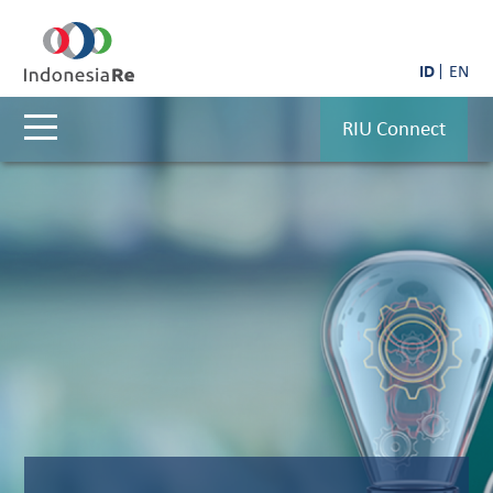
ID
EN
RIU Connect