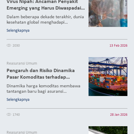
Virus Nipah: Ancaman Penyakit
dampak yang jauh lebih serius.
Munculnya super flu membuka ruang
Emerging yang Harus Diwaspadai
refleksi yang lebih luas mengenai
dan Pentingnya Perlindungan
Dalam beberapa dekade terakhir, dunia
pentingnya strategi mitigasi risiko
Asuransi Kesehatan
kesehatan global menghadapi
kesehatan yang bersifat preventif dan
tantangan yang semakin kompleks
protektif, termasuk melalui edukasi
Selengkapnya
akibat munculnya berbagai penyakit
asuransi kepada masyarakat.
infeksi baru (emerging infectious
diseases), salah satu yang menjadi
2030
13 Feb 2026
perhatian serius adalah Virus Nipah.
Reasuransi Umum
Pengaruh dan Risiko Dinamika
Pasar Komoditas terhadap
Asuransi Pengangkutan Barang
Dinamika harga komoditas membawa
tantangan baru bagi asuransi
pengangkutan barang, khususnya terkait
Selengkapnya
risiko moral hazard dan pengelolaan
underwriting.
1740
28 Jan 2026
Reasuransi Umum