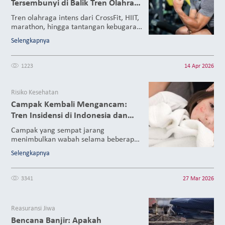
Tersembunyi di Balik Tren Olahraga
Ekstrem
Tren olahraga intens dari CrossFit, HIIT,
marathon, hingga tantangan kebugaran
30 hari kini telah menjadi bagian dari
Selengkapnya
identitas generasi aktif. Namun di balik
semangat hidup sehat yang patut
diapresiasi itu, tersembunyi ancaman
1223
14 Apr 2026
medis serius yang masih jarang
disadari: rhabdomyolysis.
Risiko Kesehatan
Campak Kembali Mengancam:
Tren Insidensi di Indonesia dan
Potensi Wabah di Masa
Campak yang sempat jarang
Mendatang
menimbulkan wabah selama beberapa
dekade kini insidensinya kembali
Selengkapnya
meningkat pada akhir tahun 2025
hingga awal tahun 2026 ini. Lonjakan
kasus ini menunjukkan bahwa campak
3341
27 Mar 2026
masih menjadi ancaman kesehatan
masyarakat di Indonesia. Rendahnya
cakupan vaksinasi dan periode mobilitas
Reasuransi Jiwa
lebaran berpotensi meningkatkan risiko
Bencana Banjir: Apakah
penyebarannya. Baca selengkapnya