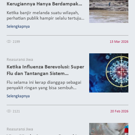
Kerugiannya Hanya Berdampak
pada Asuransi Umum Saja?
Ketika banjir melanda suatu wilayah,
perhatian publik hampir selalu tertuju
pada kerusakan rumah, kendaraan, dan
Selengkapnya
infrastruktur, yang secara langsung
diasosiasikan dengan asuransi umum
seperti asuransi properti dan kendaraan
2199
13 Mar 2026
bermotor. Selain kerusakan properti dan
gangguan infrastruktur, banjir juga
sebenarnya menyebabkan dampak
Reasuransi Jiwa
besar terhadap kesehatan masyarakat
Ketika Influenza Berevolusi: Super
dalam jangka pendek maupun jangka
panjang.
Flu dan Tantangan Sistem
Kesehatan
Flu selama ini kerap dianggap sebagai
penyakit ringan yang bisa sembuh
dengan istirahat dan obat sederhana,
Selengkapnya
namun perkembangan ilmu kesehatan
global menunjukkan influenza tidak
selalu sesederhana itu. Dalam beberapa
2121
20 Feb 2026
tahun terakhir, istilah super flu mulai
sering digunakan untuk
menggambarkan varian virus influenza
Reasuransi Jiwa
yang bermutasi dan menimbulkan