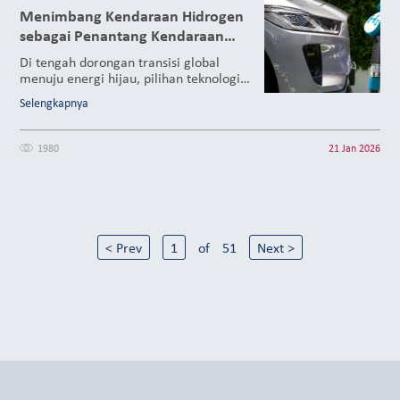
Menimbang Kendaraan Hidrogen
sebagai Penantang Kendaraan
Listrik
Di tengah dorongan transisi global
menuju energi hijau, pilihan teknologi
kendaraan tanpa emisi menjadi
Selengkapnya
perdebatan yang semakin relevan. Fuel
Cell Electric Vehicle (FCEV) atau
kendaraan berbasis hidrogen mulai
1980
21 Jan 2026
diposisikan sebagai alternatif.
< Prev
1
of
51
Next >