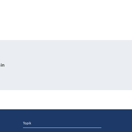
in
Topik