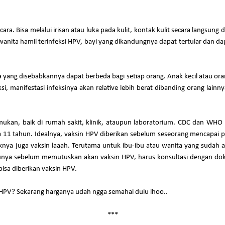
cara. Bisa melalui irisan atau luka pada kulit, kontak kulit secara langsu
ika wanita hamil terinfeksi HPV, bayi yang dikandungnya dapat tertular dan
yang disebabkannya dapat berbeda bagi setiap orang. Anak kecil atau ora
eksi, manifestasi infeksinya akan relative lebih berat dibanding orang lainn
temukan, baik di rumah sakit, klinik, ataupun laboratorium. CDC dan WH
a 11 tahun. Idealnya, vaksin HPV diberikan sebelum seseorang mencapai pu
nya juga vaksin laaah. Terutama untuk ibu-ibu atau wanita yang sudah akti
unya sebelum memutuskan akan vaksin HPV, harus konsultasi dengan dokt
sa diberikan vaksin HPV.
n HPV? Sekarang harganya udah ngga semahal dulu lhoo..
***