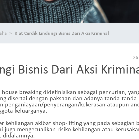
saha
Kiat Cerdik Lindungi Bisnis Dari Aksi Kriminal
26
ngi Bisnis Dari Aksi Krimin
 house breaking didefinisikan sebagai pencurian, yang
ang disertai dengan paksaan dan adanya tanda-tanda k
kan penganiayaan/penyerangan/kekerasan ataupun an
gota keluarganya.
r kehilangan akibat shop-lifting yang pada sebagian
 ini juga mengecualikan risiko kehilangan atau kerusa
t didalamnya.