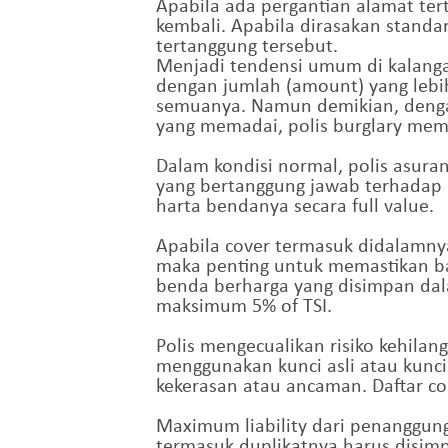
Apabila ada pergantian alamat te
kembali. Apabila dirasakan stand
tertanggung tersebut.
Menjadi tendensi umum di kalanga
dengan jumlah (amount) yang lebi
semuanya. Namun demikian, denga
yang memadai, polis burglary mem
Dalam kondisi normal, polis asura
yang bertanggung jawab terhadap 
harta bendanya secara full value.
Apabila cover termasuk didalamny
maka penting untuk memastikan b
benda berharga yang disimpan dal
maksimum 5% of TSI.
Polis mengecualikan risiko kehila
menggunakan kunci asli atau kunci 
kekerasan atau ancaman. Daftar con
Maximum liability dari penanggung
termasuk duplikatnya harus disimp