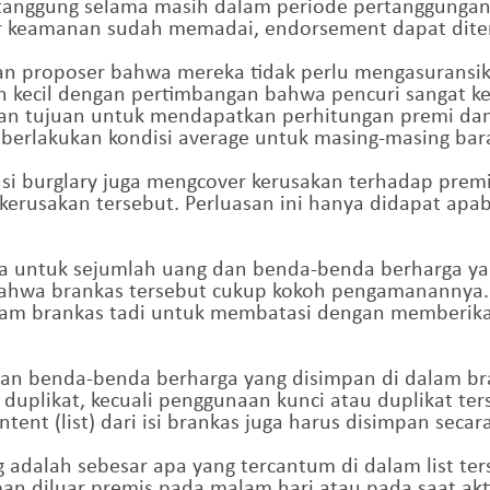
rtanggung selama masih dalam periode pertanggungan,
ar keamanan sudah memadai, endorsement dapat dite
n proposer bahwa mereka tidak perlu mengasuransik
h kecil dengan pertimbangan bahwa pencuri sangat k
n tujuan untuk mendapatkan perhitungan premi dan 
berlakukan kondisi average untuk masing-masing bara
nsi burglary juga mengcover kerusakan terhadap prem
kerusakan tersebut. Perluasan ini hanya didapat apa
a untuk sejumlah uang dan benda-benda berharga ya
ahwa brankas tersebut cukup kokoh pengamanannya. 
am brankas tadi untuk membatasi dengan memberikan 
ngan benda-benda berharga yang disimpan di dalam b
duplikat, kecuali penggunaan kunci atau duplikat ter
tent (list) dari isi brankas juga harus disimpan seca
 adalah sebesar apa yang tercantum di dalam list ter
an diluar premis pada malam hari atau pada saat aktif