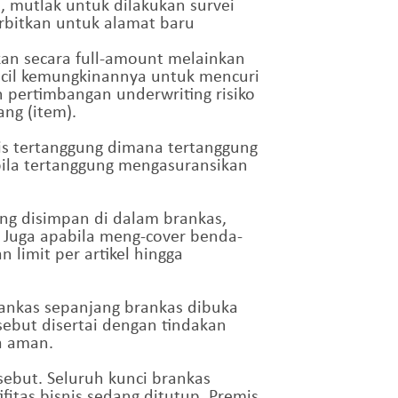
 mutlak untuk dilakukan survei
rbitkan untuk alamat baru
an secara full-amount melainkan
ecil kemungkinannya untuk mencuri
pertimbangan underwriting risiko
ng (item).
is tertanggung dimana tertanggung
bila tertanggung mengasuransikan
ng disimpan di dalam brankas,
Juga apabila meng-cover benda-
limit per artikel hingga
rankas sepanjang brankas dibuka
sebut disertai dengan tindakan
ra aman.
sebut. Seluruh kunci brankas
itas bisnis sedang ditutup. Premis