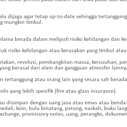
lalu dijaga agar tetap up-to-date sehingga tertangg
g mungkin timbul.
selama berada dalam meliputi risiko kehilangan dan k
tuk risiko kehilangan atau kerusakan yang timbul ata
ntakan, revolusi, pembangkitan massa, kerusuhan, pem
yang berasal dari alam dan gangguan atmosfer lainny
n tertanggung atau orang lain yang secara sah berada 
olis yang lebih spesifik (fire atau glass insurance).
tau disimpan dengan uang jasa atau emas atau benda-
 medali, koin, bulu binatang, patung, naskah, buku la
f exchange, promissory notes, uang, perangko, dokumen 