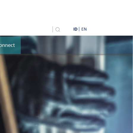
ID
EN
onnect