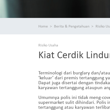
Home
Berita & Pengetahuan
Risiko U
Risiko Usaha
Kiat Cerdik Lindu
Terminologi dari burglary dan/atau
‘keluar’ dari premis tertanggung y
Dapat juga disertai dengan tinda
karyawan tertanggung ataupun ang
Umumnya polis ini tidak meng-cove
supermarket sulit dihindari. Polis
tertanggung atau karyawan terliba