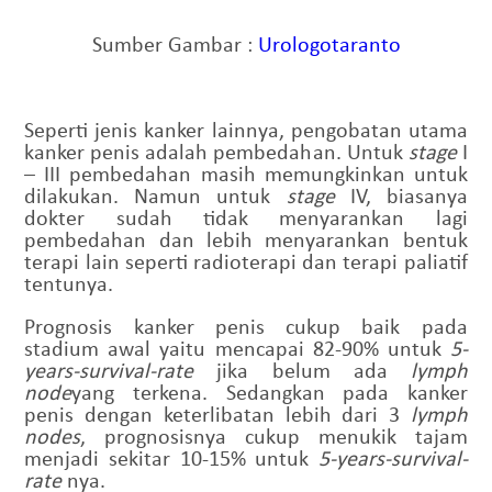
Sumber Gambar :
Urologotaranto
Seperti jenis kanker lainnya, pengobatan utama
kanker penis adalah pembedahan. Untuk
stage
I
– III pembedahan masih memungkinkan untuk
dilakukan. Namun untuk
stage
IV, biasanya
dokter sudah tidak menyarankan lagi
pembedahan dan lebih menyarankan bentuk
terapi lain seperti radioterapi dan terapi paliatif
tentunya.
Prognosis kanker penis cukup baik pada
stadium awal yaitu mencapai 82-90% untuk
5-
years-survival-rate
jika belum ada
lymph
node
yang terkena. Sedangkan pada kanker
penis dengan keterlibatan lebih dari 3
lymph
nodes
, prognosisnya cukup menukik tajam
menjadi sekitar 10-15% untuk
5-years-survival-
rate
nya.