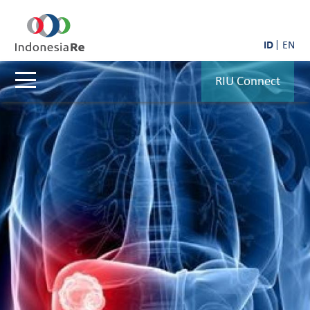
ID
EN
RIU Connect