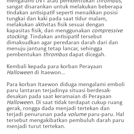
mengalami DVT atau pembentukan
thrombus,
sangat disarankan untuk melakukan beberapa
tindakan antisipatif seperti menaikkan posisi
tungkai dan kaki pada saat tidur malam,
melakukan aktivitas fisik sesuai dengan
kapasitas fisik, dan menggunakan
compressive
stocking.
Tindakan antisipatif tersebut
dimaksudkan agar peredaran darah dari dan
menuju jantung tetap lancar, sehingga
pembentukan
thrombus
dapat dicegah.
Kembali kepada para korban Perayaan
Halloween
di Itaewon…
Para korban Itaewon diduga mengalami emboli
paru lantaran terjadinya situasi berdesak-
desakan pada saat keramaian di Perayaan
Halloween.
Di saat tidak terdapat cukup ruang
gerak, rongga dada menjadi tertekan dan
terjadi penurunan pada
volume
paru-paru. Hal
tersebut mengakibatkan pembuluh darah paru
menjadi turut tertekan.