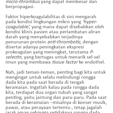
micro-thrombus
yang dapat membesar dan
berpropagasi.
Faktor hiperkoagulabilitas di sini mengarah
pada kondisi lingkungan mikro yang
‘hyper-
coagulable’,
yang mana dapat disebabkan oleh
kondisi klinis pasien atau perlambatan aliran
darah yang menyebabkan terjadinya
penurunan protein
anti-thrombotic,
dengan
disertai adanya peningkatan ekspresi
prokoagulan yang meningkat, terutama
P-
selectin,
yang bertugas untuk menarik sel-sel
imun yang membawa
tissue factor
ke endothel.
Nah, jadi teman-teman, penting bagi kita untuk
mengingat untuk selalu melindungi rongga
dada kita pada saat berada di tengah
keramaian. Ingatlah kalau pada rongga dada
kita, terdapat dua organ tubuh yang sangat
penting, yaitu jantung dan paru-paru. Pada saat
berada di keramaian –misalnya di konser musik,
pawai, atau perayaan tertentu-, tetap jagalah
jarak aman sehingga setidaknya rongga dada