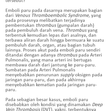
tersebut?
Emboli paru pada dasarnya merupakan bagian
dari
Venous Thromboembolic Syndrome,
yang
pada prosesnya melibatkan terjadinya
pembentukan
thrombus
(gumpalan darah)
pada pembuluh darah vena.
Thrombus
yang
terbentuk kemudian lepas dari asalnya, dan
terbawa aliran darah hingga bermuara ke suatu
pembuluh darah, organ, atau bagian tubuh
lainnya. Proses akut pada emboli paru sendiri
ditandai dengan adanya
thrombus
pada Arteri
Pulmonalis, yang mana arteri ini bertugas
membawa darah dari jantung ke paru-paru.
Sumbatan pada Arteri Pulmonalis
menyebabkan penurunan
supply
oksigen pada
jaringan paru-paru, dan pada akhirnya
menyebabkan kematian pada jaringan paru-
paru.
Pada sebagian besar kasus, emboli paru
disebabkan oleh kondisi yang dinamakan
Deep
Vein Thrombosis
(DVT), yakni, terbentuknya