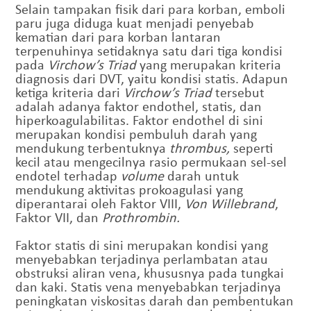
Selain tampakan fisik dari para korban, emboli
paru juga diduga kuat menjadi penyebab
kematian dari para korban lantaran
terpenuhinya setidaknya satu dari tiga kondisi
pada
Virchow’s Triad
yang merupakan kriteria
diagnosis dari DVT, yaitu kondisi statis. Adapun
ketiga kriteria dari
Virchow’s Triad
tersebut
adalah adanya faktor endothel, statis, dan
hiperkoagulabilitas. Faktor endothel di sini
merupakan kondisi pembuluh darah yang
mendukung terbentuknya
thrombus,
seperti
kecil atau mengecilnya rasio permukaan sel-sel
endotel terhadap
volume
darah untuk
mendukung aktivitas prokoagulasi yang
diperantarai oleh Faktor VIII,
Von Willebrand
,
Faktor VII, dan
Prothrombin.
Faktor statis di sini merupakan kondisi yang
menyebabkan terjadinya perlambatan atau
obstruksi aliran vena, khususnya pada tungkai
dan kaki. Statis vena menyebabkan terjadinya
peningkatan viskositas darah dan pembentukan