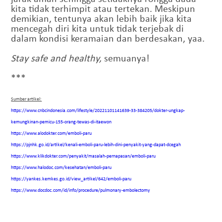
kita tidak terhimpit atau tertekan. Meskipun
demikian, tentunya akan lebih baik jika kita
mencegah diri kita untuk tidak terjebak di
dalam kondisi keramaian dan berdesakan, yaa.
Stay safe and healthy,
semuanya!
***
Sumber artikel:
https://www.cnbcindonesia.com/lifestyle/20221101141639-33-384205/dokter-ungkap-
kemungkinan-pemicu-155-orang-tewas-di-itaewon
https://www.alodokter.com/emboli-paru
https://pjnhk.go.id/artikel/kenali-emboli-paru-lebih-dini-penyakit-yang-dapat-dcegah
https://www.klikdokter.com/penyakit/masalah-pernapasan/emboli-paru
https://www.halodoc.com/kesehatan/emboli-paru
https://yankes.kemkes.go.id/view_artikel/642/emboli-paru
https://www.docdoc.com/id/info/procedure/pulmonary-embolectomy