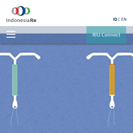
ID
EN
RIU Connect