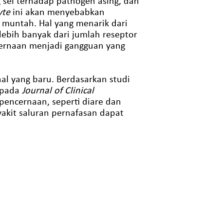
g sel terhadap pathogen asing, dan
yte
ini akan menyebabkan
n muntah. Hal yang menarik dari
 lebih banyak dari jumlah reseptor
cernaan menjadi gangguan yang
l yang baru. Berdasarkan studi
n pada
Journal of Clinical
pencernaan, seperti diare dan
akit saluran pernafasan dapat