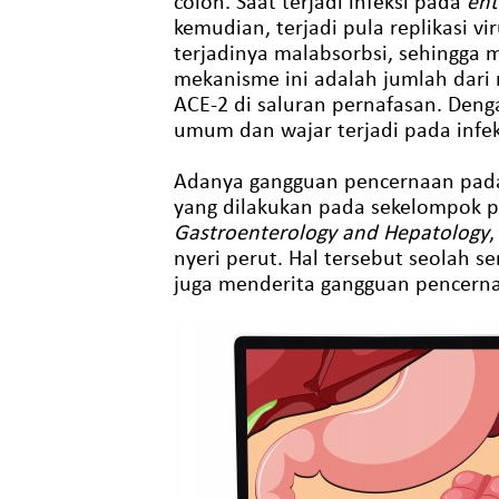
colon. Saat terjadi infeksi pada
ent
kemudian, terjadi pula replikasi v
terjadinya malabsorbsi, sehingga 
mekanisme ini adalah jumlah dari r
ACE-2 di saluran pernafasan. Den
umum dan wajar terjadi pada infek
Adanya gangguan pencernaan pada 
yang dilakukan pada sekelompok pa
Gastroenterology and Hepatology
,
nyeri perut. Hal tersebut seolah 
juga menderita gangguan pencern