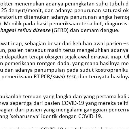
, dokter menemukan adanya peningkatan suhu tubuh di
125 denyut/menit, dan adanya penurunan saturasi ok
oratorium ditemukan adanya penurunan angka hemog
. Menilik pada hasil pemeriksaan tersebut, diagnosis
hageal reflux disease
(GERD) dan demam dengue.
awat inap, sebagian besar dari keluhan awal pasien –
, pasien tersebut masih terus mengeluhkan adanya s
ndapatkan terapi oksigen sejak awal dirawat inap. Ol
n pemeriksaan rontgen dada, yang mana hasilnya m
u dan adanya penumpulan pada sudut kostroprenikus
pemeriksaan RT-PCR/
swab test,
dan ternyata hasiln
 bukanlah temuan yang langka dan yang pertama kali a
wa sepertiga dari pasien COVID-19 yang mereka telit
agian dari pasien yang mengalami gangguan pencernaa
ng ‘seharusnya’ identik dengan COVID-19.