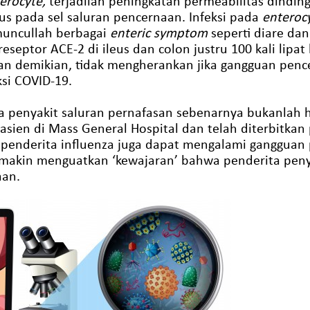
erocyte,
terjadilah peningkatan permeabilitas dindin
irus pada sel saluran pencernaan. Infeksi pada
enteroc
muncullah berbagai
enteric symptom
seperti diare da
eseptor ACE-2 di ileus dan colon justru 100 kali lipat
gan demikian, tidak mengherankan jika gangguan pen
si COVID-19.
penyakit saluran pernafasan sebenarnya bukanlah ha
sien di Mass General Hospital dan telah diterbitka
 penderita influenza juga dapat mengalami gangguan 
semakin menguatkan ‘kewajaran’ bahwa penderita peny
aan.