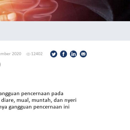
ember 2020
12402
9
 gangguan pencernaan pada
diare, mual, muntah, dan nyeri
anya gangguan pencernaan ini