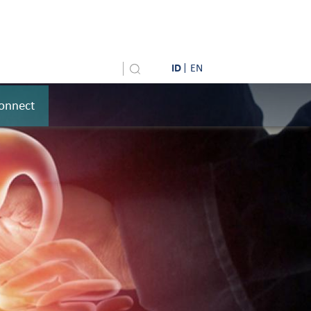
ID
EN
onnect