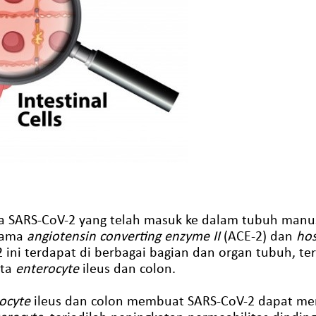
a SARS-CoV-2 yang telah masuk ke dalam tubuh manu
rnama
angiotensin converting enzyme II
(ACE-2) dan
hos
 ini terdapat di berbagai bagian dan organ tubuh, te
rta
enterocyte
ileus dan colon.
rocyte
ileus dan colon membuat SARS-CoV-2 dapat mem