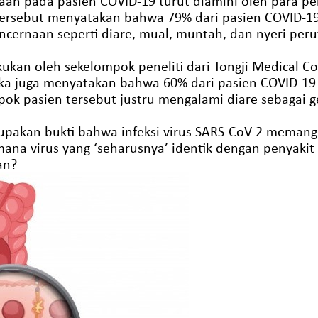
n pada pasien COVID-19 turut diamini oleh para pene
i tersebut menyatakan bahwa 79% dari pasien COVID-19 
ernaan seperti diare, mual, muntah, dan nyeri peru
kukan oleh sekelompok peneliti dari Tongji Medical Col
ereka juga menyatakan bahwa 60% dari pasien COVID-19
pok pasien tersebut justru mengalami diare sebagai g
merupakan bukti bahwa infeksi virus SARS-CoV-2 mema
na virus yang ‘seharusnya’ identik dengan penyakit 
an?