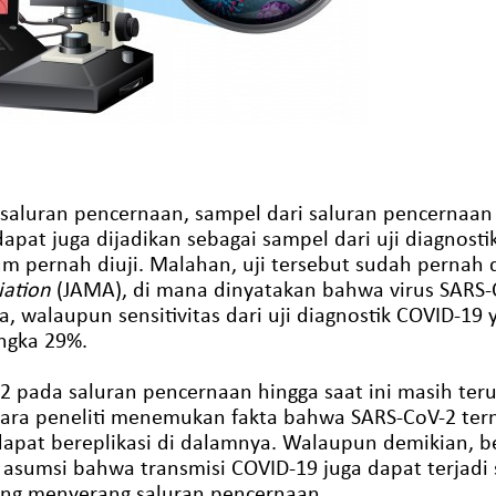
saluran pencernaan, sampel dari saluran pencernaan 
pat juga dijadikan sebagai sampel dari uji diagnosti
m pernah diuji. Malahan, uji tersebut sudah pernah di
iation
(JAMA), di mana dinyatakan bahwa virus SARS-
, walaupun sensitivitas dari uji diagnostik COVID-19
ngka 29%.
-2 pada saluran pencernaan hingga saat ini masih ter
ara peneliti menemukan fakta bahwa SARS-CoV-2 ter
 dapat bereplikasi di dalamnya. Walaupun demikian,
asumsi bahwa transmisi COVID-19 juga dapat terjadi
ang menyerang saluran pencernaan.