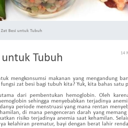
 Zat Besi untuk Tubuh
i untuk Tubuh
14 
untuk mengkonsumsi makanan yang mengandung bany
ngsi zat besi bagi tubuh kita? Yuk, kita bahas satu 
tama dari pembentukan hemoglobin. Oleh karena 
moglobin sehingga menyebabkan terjadinya anemia.
adanya periode menstruasi yang mana rentan menyeb
kehamilan, di mana pengenceran darah yang memang 
katkan risiko terjadinya anemia saat kehamilan. Sela
nya kelahiran prematur, bayi dengan berat lahir renda