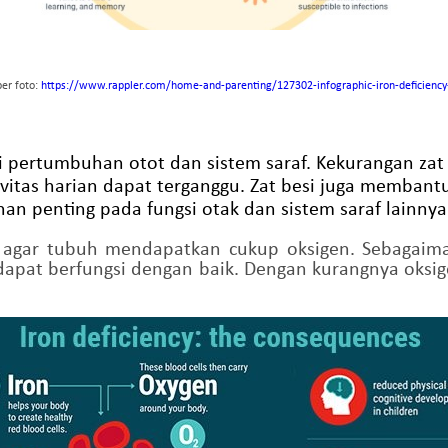
er foto:
https://www.rappler.com/home-and-parenting/127302-infographic-iron-deficiency
gi pertumbuhan otot dan sistem saraf. Kekurangan z
ivitas harian dapat terganggu. Zat besi juga memban
an penting pada fungsi otak dan sistem saraf lainnya
g agar tubuh mendapatkan cukup oksigen. Sebagaima
dapat berfungsi dengan baik. Dengan kurangnya oksige