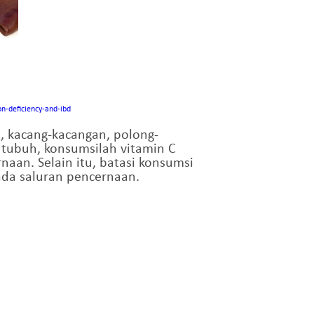
on-deficiency-and-ibd
bu, kacang-kacangan, polong-
a tubuh, konsumsilah vitamin C
aan. Selain itu, batasi konsumsi
ada saluran pencernaan.