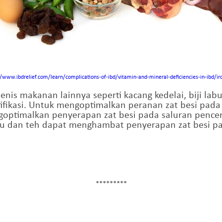
//www.ibdrelief.com/learn/complications-of-ibd/vitamin-and-mineral-deficiencies-in-ibd/ir
jenis makanan lainnya seperti kacang kedelai, biji la
rtifikasi. Untuk mengoptimalkan peranan zat besi pad
ptimalkan penyerapan zat besi pada saluran pencern
su dan teh dapat menghambat penyerapan zat besi p
*********