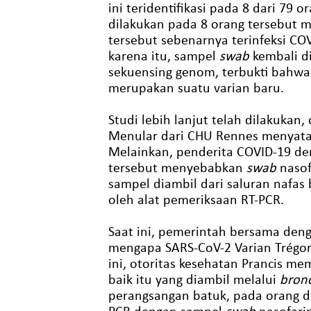
ini teridentifikasi pada 8 dari 79
dilakukan pada 8 orang tersebut 
tersebut sebenarnya terinfeksi CO
karena itu, sampel
swab
kembali di
sekuensing genom, terbukti bahw
merupakan suatu varian baru.
Studi lebih lanjut telah dilakukan
Menular dari CHU Rennes menyataka
Melainkan, penderita COVID-19 den
tersebut menyebabkan
swab
nasof
sampel diambil dari saluran nafas
oleh alat pemeriksaan RT-PCR.
Saat ini, pemerintah bersama denga
mengapa SARS-CoV-2 Varian Trégor 
ini, otoritas kesehatan Prancis 
baik itu yang diambil melalui
bron
perangsangan batuk, pada orang de
PCR dengan sampel
swab
nasofari