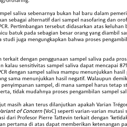
mpel saliva sebenarnya bukan hal baru dalam pemer
kan sebagai alternatif dari sampel nasofaring dan or
CR. Pertimbangan tersebut didasarkan atas keluhan b
cu batuk pada sebagian besar orang yang diambil sa
rapa studi juga mengungkapkan bahwa proses pengamb
an terkait dengan penggunaan sampel saliva pada pro
n kalau sensitivitas sampel saliva dapat mencapai 87
CR dengan sampel saliva mampu menunjukkan hasil po
yang sama menunjukkan hasil negatif. Walaupun demik
de penyimpanan sampel, di mana sampel harus tetap s
erta, tidak mudahnya proses pengambilan sampel sal
njut masih akan terus dilanjutkan apakah Varian Trégor
Variant of Concern
(VoC) seperti varian-varian mutas
si dari Profesor Pierre Tattevin terkait dengan ‘ket
an pertama di atas dapat memberikan ketenangan pa