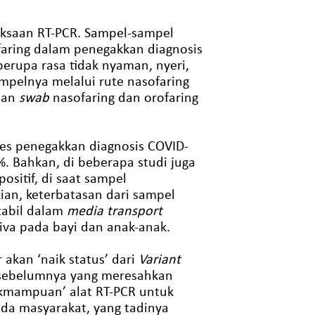
iksaan RT-PCR. Sampel-sampel
ofaring dalam penegakkan diagnosis
erupa rasa tidak nyaman, nyeri,
mpelnya melalui rute nasofaring
ilan
swab
nasofaring dan orofaring
ses penegakkan diagnosis COVID-
%. Bahkan, di beberapa studi juga
sitif, di saat sampel
ian, keterbatasan dari sampel
tabil dalam
media transport
iva pada bayi dan anak-anak.
 akan ‘naik status’ dari
Variant
i sebelumnya yang meresahkan
idakmampuan’ alat RT-PCR untuk
da masyarakat, yang tadinya