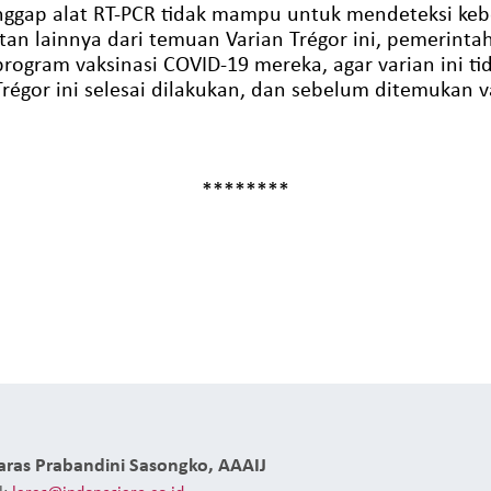
ggap alat RT-PCR tidak mampu untuk mendeteksi keb
utan lainnya dari temuan Varian Trégor ini, pemerint
ogram vaksinasi COVID-19 mereka, agar varian ini ti
 Trégor ini selesai dilakukan, dan sebelum ditemukan v
********
Laras Prabandini Sasongko, AAAIJ
l:
laras@indonesiare.co.id