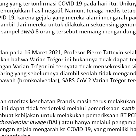
 orang yang terkonfirmasi COVID-19 pada hari itu. Uni
menunjukkan hasil negatif. Namun, tenaga medis teta
VID-19, karena gejala yang mereka alami mengarah pa
ambil dari mereka untuk dilakukan sekuensing genom.
a sampel
swab
8 orang tersebut memang mengandung 
, dan pada 16 Maret 2021, Profesor Pierre Tattevin se
n bahwa Varian Trégor ini bukannya tidak dapat terd
gan Varian Trégor ini ternyata tidak mensekresikan v
aring yang sebelumnya diambil seolah tidak mengand
 bawah (bronkoalveolar), SARS-CoV-2 Varian Trégor ter
n otoritas kesehatan Prancis masih terus melakukan s
ini dapat tidak terdeteksi melalui pemeriksaan
swab
membuat kebijakan untuk melakukan pemeriksaan RT-PC
choalveolar lavage
(BAL) atau hanya melalui pengam
ngan gejala mengarah ke COVID-19, yang memiliki has
ng/orofaring.