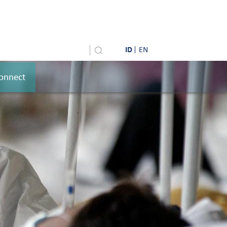
ID
EN
onnect