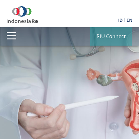
ID
EN
RIU Connect