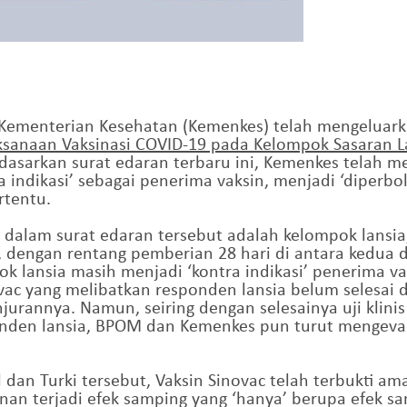
, Kementerian Kesehatan (Kemenkes) telah mengeluar
aksanaan Vaksinasi COVID-19 pada Kelompok Sasaran L
rdasarkan surat edaran terbaru ini, Kemenkes tela
a indikasi’ sebagai penerima vaksin, menjadi ‘diperb
rtentu.
 dalam surat edaran tersebut adalah kelompok lansi
, dengan rentang pemberian 28 hari di antara kedua d
 lansia masih menjadi ‘kontra indikasi’ penerima v
inovac yang melibatkan responden lansia belum selesai
annya. Namun, seiring dengan selesainya uji klinis V
nden lansia, BPOM dan Kemenkes pun turut mengeval
zil dan Turki tersebut, Vaksin Sinovac telah terbukti 
an terjadi efek samping yang ‘hanya’ berupa efek sam