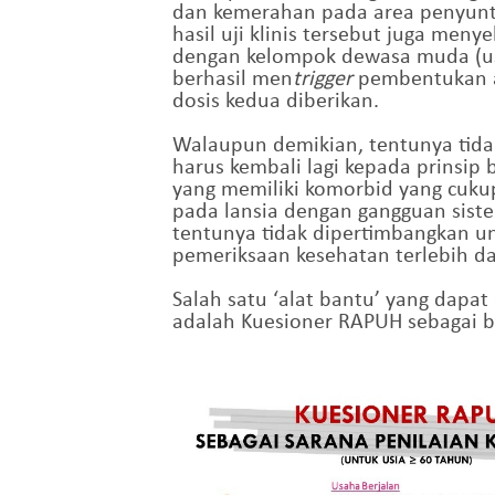
dan kemerahan pada area penyuntik
hasil uji klinis tersebut juga men
dengan kelompok dewasa muda (usia 
berhasil men
trigger
pembentukan an
dosis kedua diberikan.
Walaupun demikian, tentunya tidak
harus kembali lagi kepada prinsip
yang memiliki komorbid yang cukup
pada lansia dengan gangguan sist
tentunya tidak dipertimbangkan un
pemeriksaan kesehatan terlebih d
Salah satu ‘alat bantu’ yang dapa
adalah Kuesioner RAPUH sebagai b