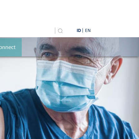
ID
EN
onnect